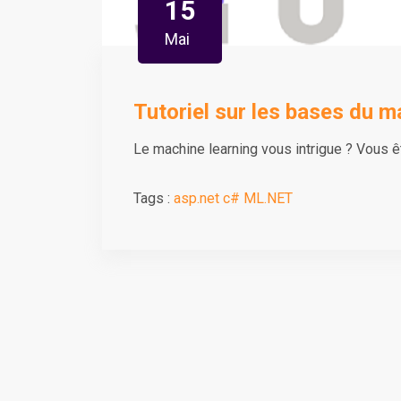
15
Mai
Tutoriel sur les bases du 
Le machine learning vous intrigue ? Vous ê
Tags :
asp.net
c#
ML.NET