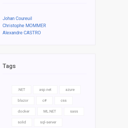
Johan Coureuil
Christophe MOMMER
Alexandre CASTRO
Tags
.NET
asp.net
azure
blazor
c#
css
docker
ML.NET
sass
solid
sql-server