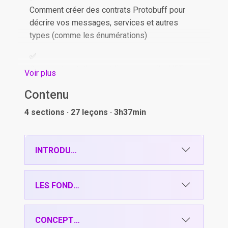
Comment créer des contrats Protobuff pour
décrire vos messages, services et autres
types (comme les énumérations)
Comment installer et utiliser les outils .NET
Voir plus
pour générer le code permettant la
Contenu
communication
4 sections · 27 leçons · 3h37min
Comment communiquer entre deux applications
console brutes, afin de comprendre tous les
INTRODUCTION
concepts
LES FONDAMENTAUX
Faire un appel unaire, qui pourrait bien
remplacer vos appels REST entre APIs
CONCEPTS AVANCÉS