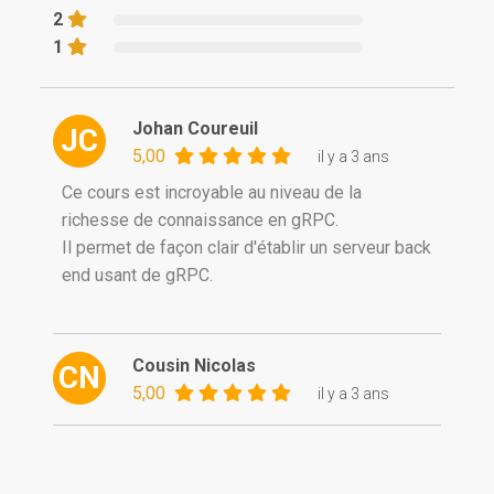
d'utiliser ce protocole dans tous les types
2
d'applications, même les applications
1
.NET Windows !
Mais ce n'est pas tout ! Dans le second
Johan Coureuil
module, à vous les concepts avancés :
JC
5,00
il y a 3 ans
Ce cours est incroyable au niveau de la
Enrichir vos contrats Protobuf avec des types
richesse de connaissance en gRPC.
personnalisés ou avancés
Il permet de façon clair d'établir un serveur back
end usant de gRPC.
Ajouter de la sécurité SSL dans vos échanges
Cousin Nicolas
CN
Les timeouts
5,00
il y a 3 ans
La reflection sur les services gRPC
Ensuite, il est temps de voir ce qu'on peut faire