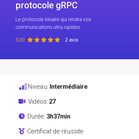
protocole gRPC
Le protocole binaire qui rendra vos
communications ultra rapides
5,00
2 avis
Niveau:
Intermédiaire
Vidéos:
27
Durée:
3h37min
Certificat de réussite