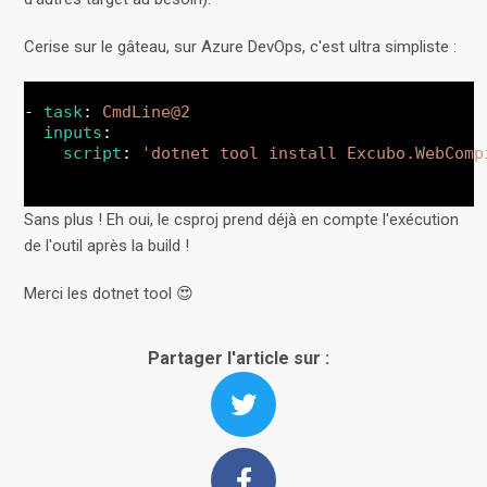
Cerise sur le gâteau, sur Azure DevOps, c'est ultra simpliste :
- 
task
: 
CmdLine@2
inputs
:
script
: 
'dotnet tool install Excubo.WebComp
Sans plus ! Eh oui, le csproj prend déjà en compte l'exécution
de l'outil après la build !
Merci les dotnet tool 😍
Partager l'article sur :