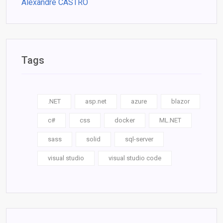
Alexandre CASTRO
Tags
.NET
asp.net
azure
blazor
c#
css
docker
ML.NET
sass
solid
sql-server
visual studio
visual studio code