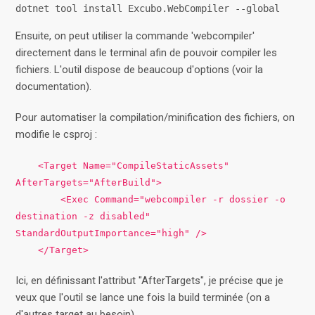
dotnet tool install Excubo.WebCompiler --global
Ensuite, on peut utiliser la commande 'webcompiler'
directement dans le terminal afin de pouvoir compiler les
fichiers. L'outil dispose de beaucoup d'options (voir la
documentation).
Pour automatiser la compilation/minification des fichiers, on
modifie le csproj :
<Target Name="CompileStaticAssets"
AfterTargets="AfterBuild">
<Exec Command="webcompiler -r dossier -o
destination -z disabled"
StandardOutputImportance="high" />
</Target>
Ici, en définissant l'attribut "AfterTargets", je précise que je
veux que l'outil se lance une fois la build terminée (on a
d'autres target au besoin).